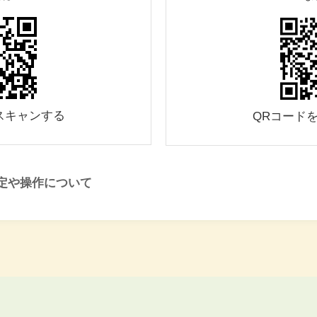
スキャンする
QRコード
定や操作について